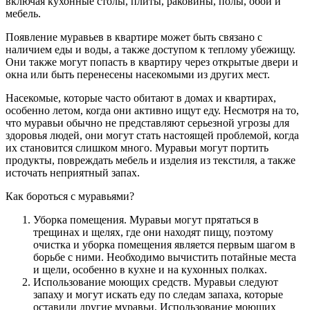
включая кухонные столы, плиты, раковины, полы, обои и
мебель.
Появление муравьев в квартире может быть связано с
наличием еды и воды, а также доступом к теплому убежищу.
Они также могут попасть в квартиру через открытые двери и
окна или быть перенесены насекомыми из других мест.
Насекомые, которые часто обитают в домах и квартирах,
особенно летом, когда они активно ищут еду. Несмотря на то,
что муравьи обычно не представляют серьезной угрозы для
здоровья людей, они могут стать настоящей проблемой, когда
их становится слишком много. Муравьи могут портить
продукты, повреждать мебель и изделия из текстиля, а также
источать неприятный запах.
Как бороться с муравьями?
Уборка помещения. Муравьи могут прятаться в
трещинах и щелях, где они находят пищу, поэтому
очистка и уборка помещения является первым шагом в
борьбе с ними. Необходимо вычистить потайные места
и щели, особенно в кухне и на кухонных полках.
Использование моющих средств. Муравьи следуют
запаху и могут искать еду по следам запаха, которые
оставили другие муравьи. Использование моющих