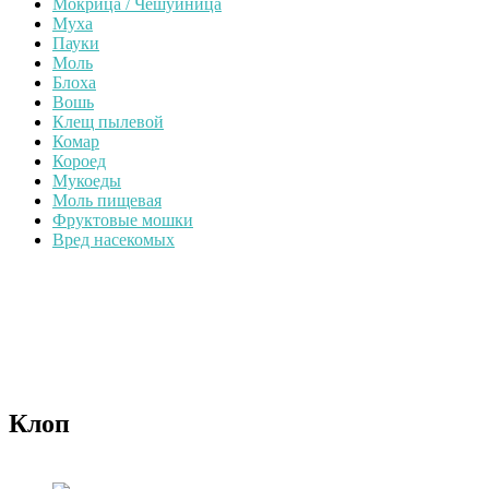
Мокрица / Чешуйница
Муха
Пауки
Моль
Блоха
Вошь
Клещ пылевой
Комар
Короед
Мукоеды
Моль пищевая
Фруктовые мошки
Вред насекомых
Клоп