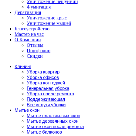
Уничтожение чешуйниц
Фумигация
Дератизация
Уничтожение крыс
Уничтожение мышей
Благоустройство
Мастер на час
О Компании
Отзывы
Портфолио
Скидки
Клининг
Уборка квартир
Уборка офисов
Уборка коттеджей
Генеральная уборка
Уборка после ремонта
Поддерживающая
Все услуги уборки
Мытье окон
Мытье пластиковых окон
Мытье деревянных окон
Мытье окон после ремонта
Мытье балконов