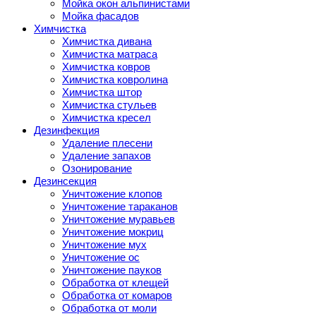
Мойка окон альпинистами
Мойка фасадов
Химчистка
Химчистка дивана
Химчистка матраса
Химчистка ковров
Химчистка ковролина
Химчистка штор
Химчистка стульев
Химчистка кресел
Дезинфекция
Удаление плесени
Удаление запахов
Озонирование
Дезинсекция
Уничтожение клопов
Уничтожение тараканов
Уничтожение муравьев
Уничтожение мокриц
Уничтожение мух
Уничтожение ос
Уничтожение пауков
Обработка от клещей
Обработка от комаров
Обработка от моли