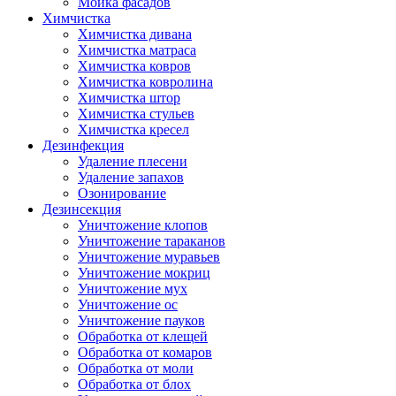
Мойка фасадов
Химчистка
Химчистка дивана
Химчистка матраса
Химчистка ковров
Химчистка ковролина
Химчистка штор
Химчистка стульев
Химчистка кресел
Дезинфекция
Удаление плесени
Удаление запахов
Озонирование
Дезинсекция
Уничтожение клопов
Уничтожение тараканов
Уничтожение муравьев
Уничтожение мокриц
Уничтожение мух
Уничтожение ос
Уничтожение пауков
Обработка от клещей
Обработка от комаров
Обработка от моли
Обработка от блох