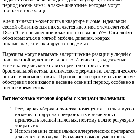
период (осень-зима), а также животные, которые могут
принести их с улицы.
Клещ пылевой может жить в квартире и доме. Идеальной
средой обитания для них является квартира с температурой
18-25 °C и повышенной влажностью свыше 55%. Они любят
обосновываться в мягкой мебели, диванах, коврах,
покрывалах, книгах и других предметах.
Паразиты могут вызывать аллергические реакции у людей с
повышенной чувствительностью. Антигены, выделяемые
этими клещами, могут стать причиной приступов
бронхиальной астмы, атопического дерматита, аллергического
ринита и конъюнктивита. При клещевой бронхиальной астме
обострения возникают в весенне-осенний период, особенно в
ночное время суток.
Вот несколько методов борьбы с клещами пылевыми:
Регулярная уборка и очистка помещения. Пыль и мусор
на мебели и других поверхностях в доме могут
привлекать клещей пылевых, поэтому важно регулярно
убирать их.
Использование специальных аллергических препаратов
для очистки воздуха. Это может помочь уменьшить