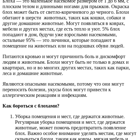
Блоха — это маленькое насекомое размером от 1 до 6 мм, с
плоским телом и длинными ногами для прыжков. Окраска
блох может быть от светло-коричневого до черного. Блохи
обитают в шерсти животных, таких как кошки, собаки и
другие домашние животные. Могут появляться в коврах,
мебели и других местах, где есть тепло и уют. 5% блох
попадают в дом, будучи уже взрослыми насекомыми,
остальные 95% — это личинки, которые попадают в
помещение на животных или на подошвах обуви людей.
Питаются кровью и могут причинить боль и дискомфорт
людям и животным. Блохи могут быть не только в домах и
квартирах, но и во многих других местах, таких как парки,
леса и домашние животные.
Являются опасными насекомыми, потому что они могут
переносить болезни, укусы блох могут привести к
аллергическим реакциям и инфекциям.
Как бороться с блохами?
Уборка помещения и мест, где держатся животные.
Регулярная уборка помещения и мест, где держатся
животные, может помочь предотвратить появление
блох. Важно особое внимание уделять местам, где могут
скрываться блохи, таким как ковры, мягкая мебель и