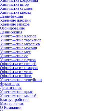
Химчистка ковролина
Химчистка штор
Химчистка стульев
Химчистка кресел
Дезинфекция
Удаление плесени
Удаление запахов
Озонирование
Дезинсекция
Уничтожение клопов
Уничтожение тараканов
Уничтожение муравьев
Уничтожение мокриц
Уничтожение мух
Уничтожение ос
Уничтожение пауков
Обработка от клещей
Обработка от комаров
Обработка от моли
Обработка от блох
Уничтожение чешуйниц
Фумигация
Дератизация
Уничтожение крыс
Уничтожение мышей
Благоустройство
Мастер на час
О Компании