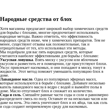
Народные средства от блох
Хотя магазины предлагают широкий выбор химических средств
для борьбы с блохами, многие предпочитают использовать
народные методы. Важно отметить, что эффективность
народных средств ниже, чем у химических препаратов. Тем не
менее, существуют отзывы как положительные, так и
отрицательные от тех, кто использовал эти методы.
Мы подобрали для вас пять народных средств, которые
считаются наиболее эффективными для борьбы с блохами:
Уксусная ловушка
. Взять миску с уксусом или яблочным
уксусом и разместить ее в помещении, где присутствуют блохи.
Уксус привлекает насекомых, и они попадают в миску, тонут в
жидкости. Этот метод поможет уменьшить популяцию блох в
доме.
Лавандовое масло
. Одна из популярных эфирных масел,
которые используются в борьбе с блохами. Добавьте несколько
капель лавандового масла в ведро с водой и вымойте полы в
доме. Масло отпугивает блох и снижает их количество.
Сода и соль
. Смешайте равные части соды и соли и равномерно
распределите смесь по полу. Оставьте ее на несколько часов или
даже на ночь. Эта смесь уничтожит блох и их яйца, так как соль
и сода создают неприемлемую среду для насекомых.