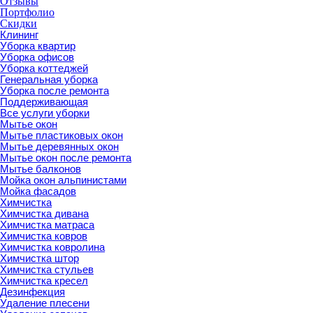
Отзывы
Портфолио
Скидки
Клининг
Уборка квартир
Уборка офисов
Уборка коттеджей
Генеральная уборка
Уборка после ремонта
Поддерживающая
Все услуги уборки
Мытье окон
Мытье пластиковых окон
Мытье деревянных окон
Мытье окон после ремонта
Мытье балконов
Мойка окон альпинистами
Мойка фасадов
Химчистка
Химчистка дивана
Химчистка матраса
Химчистка ковров
Химчистка ковролина
Химчистка штор
Химчистка стульев
Химчистка кресел
Дезинфекция
Удаление плесени