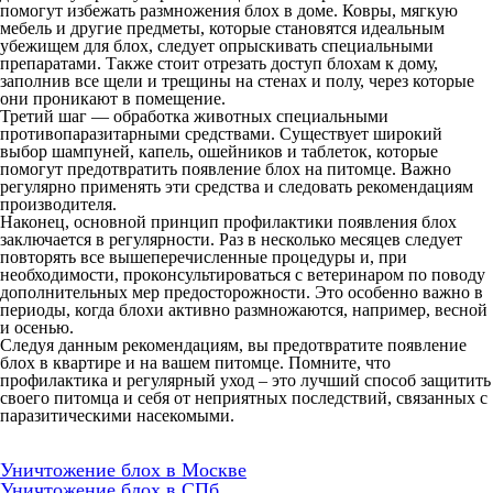
помогут избежать размножения блох в доме. Ковры, мягкую
мебель и другие предметы, которые становятся идеальным
убежищем для блох, следует опрыскивать специальными
препаратами. Также стоит отрезать доступ блохам к дому,
заполнив все щели и трещины на стенах и полу, через которые
они проникают в помещение.
Третий шаг — обработка животных специальными
противопаразитарными средствами. Существует широкий
выбор шампуней, капель, ошейников и таблеток, которые
помогут предотвратить появление блох на питомце. Важно
регулярно применять эти средства и следовать рекомендациям
производителя.
Наконец, основной принцип профилактики появления блох
заключается в регулярности. Раз в несколько месяцев следует
повторять все вышеперечисленные процедуры и, при
необходимости, проконсультироваться с ветеринаром по поводу
дополнительных мер предосторожности. Это особенно важно в
периоды, когда блохи активно размножаются, например, весной
и осенью.
Следуя данным рекомендациям, вы предотвратите появление
блох в квартире и на вашем питомце. Помните, что
профилактика и регулярный уход – это лучший способ защитить
своего питомца и себя от неприятных последствий, связанных с
паразитическими насекомыми.
Уничтожение блох в Москве
Уничтожение блох в СПб