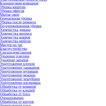
Клининговая компания
Уборка квартир
Уборка офисов
Мытье окон
Генеральная уборка
Уборка после ремонта
Поддерживающая уборка
Химчистка дивана
Химчистка матраса
Химчистка ковров
Химчистка мебели
Мастер на час
Благоустройство
Санэпидемстанция
Удаление плесени
Удаление запахов
Уничтожение клопов
Уничтожение тараканов
Уничтожение муравьев
Уничтожение мокриц
Уничтожение чешуйниц
Уничтожение насекомых
Обработка от комаров
Обработка от клещей
Обработка от блох
Озонирование
Обработка от кротов
Уничтожение крыс