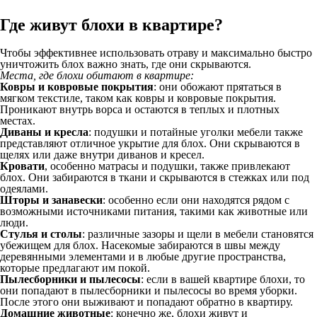
Где живут блохи в квартире?
Чтобы эффективнее использовать отраву и максимально быстро
уничтожить блох важно знать, где они скрываются.
Места, где блохи обитают в квартире:
Ковры и ковровые покрытия
: они обожают прятаться в
мягком текстиле, таком как ковры и ковровые покрытия.
Проникают внутрь ворса и остаются в теплых и плотных
местах.
Диваны и кресла
: подушки и потайные уголки мебели также
представляют отличное укрытие для блох. Они скрываются в
щелях или даже внутри диванов и кресел.
Кровати
, особенно матрасы и подушки, также привлекают
блох. Они забираются в ткани и скрываются в стежках или под
одеялами.
Шторы и занавески
: особенно если они находятся рядом с
возможными источниками питания, такими как животные или
люди.
Стулья и столы
: различные зазоры и щели в мебели становятся
убежищем для блох. Насекомые забираются в швы между
деревянными элементами и в любые другие пространства,
которые предлагают им покой.
Пылесборники и пылесосы
: если в вашей квартире блохи, то
они попадают в пылесборники и пылесосы во время уборки.
После этого они выживают и попадают обратно в квартиру.
Домашние животные
: конечно же, блохи живут и