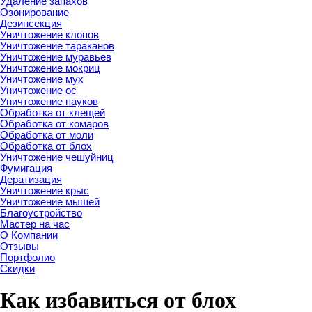
Удаление запахов
Озонирование
Дезинсекция
Уничтожение клопов
Уничтожение тараканов
Уничтожение муравьев
Уничтожение мокриц
Уничтожение мух
Уничтожение ос
Уничтожение пауков
Обработка от клещей
Обработка от комаров
Обработка от моли
Обработка от блох
Уничтожение чешуйниц
Фумигация
Дератизация
Уничтожение крыс
Уничтожение мышей
Благоустройство
Мастер на час
О Компании
Отзывы
Портфолио
Скидки
Как избавиться от блох