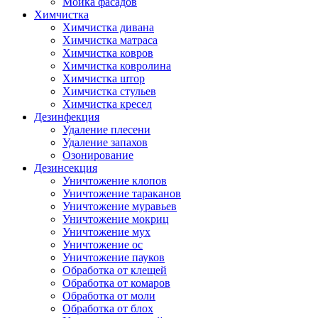
Мойка фасадов
Химчистка
Химчистка дивана
Химчистка матраса
Химчистка ковров
Химчистка ковролина
Химчистка штор
Химчистка стульев
Химчистка кресел
Дезинфекция
Удаление плесени
Удаление запахов
Озонирование
Дезинсекция
Уничтожение клопов
Уничтожение тараканов
Уничтожение муравьев
Уничтожение мокриц
Уничтожение мух
Уничтожение ос
Уничтожение пауков
Обработка от клещей
Обработка от комаров
Обработка от моли
Обработка от блох