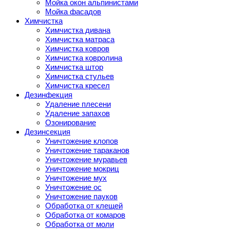
Мойка окон альпинистами
Мойка фасадов
Химчистка
Химчистка дивана
Химчистка матраса
Химчистка ковров
Химчистка ковролина
Химчистка штор
Химчистка стульев
Химчистка кресел
Дезинфекция
Удаление плесени
Удаление запахов
Озонирование
Дезинсекция
Уничтожение клопов
Уничтожение тараканов
Уничтожение муравьев
Уничтожение мокриц
Уничтожение мух
Уничтожение ос
Уничтожение пауков
Обработка от клещей
Обработка от комаров
Обработка от моли