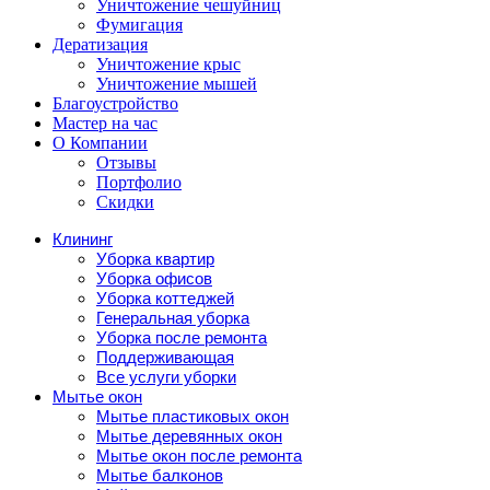
Уничтожение чешуйниц
Фумигация
Дератизация
Уничтожение крыс
Уничтожение мышей
Благоустройство
Мастер на час
О Компании
Отзывы
Портфолио
Скидки
Клининг
Уборка квартир
Уборка офисов
Уборка коттеджей
Генеральная уборка
Уборка после ремонта
Поддерживающая
Все услуги уборки
Мытье окон
Мытье пластиковых окон
Мытье деревянных окон
Мытье окон после ремонта
Мытье балконов